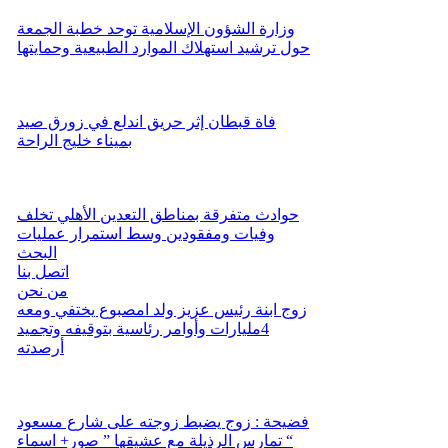
وزارة الشؤون الإسلامية توحد خطبة الجمعة
حول ترشيد استهلاك الموارد الطبيعية وحمايتها
فاة قبطان إثر حريق اندلع في زورق صيد
بميناء خليج الراحة
حوادث متفرقة بمناطق التعدين الأهلي تخلف
وفيات ومفقودين وسط استمرار عمليات
البحث
اتصل بنا
من نحن
زوج ابنة رئيس عزيز ولد امصبوع يختفي ومعه
4مليارات وأوامر رئاسية بتوقيفه وتجميد
أرصدته
فضيحة : زوج يضبط زوجته على شارع مسعود
تمارس الرذيلة مع عشيقها ” صور+ اسماء “