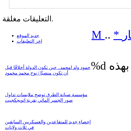
التعليقات مغلقة.
ر
*
..
M
جديد الموقع
اخر التعليقات
%d
حمود ولد امحمد.. حين تكون الدولة أخلاقًا قبل
أن تكون منصبًا / نوح محمد محمود
مؤسسة صيانة الطرق توضح ملابسات تداول
صور الجسر المائي بقرية اتويجكجيت
إحصاء جديد للمتقاعدين والعسكريين السابقين
في ثلاث ولايات