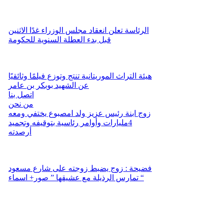
الرئاسة تعلن انعقاد مجلس الوزراء غدًا الاثنين
قبل بدء العطلة السنوية للحكومة
هيئة التراث الموريتانية تنتج وتوزع فيلمًا وثائقيًا
عن الشهيد بوبكر بن عامر
اتصل بنا
من نحن
زوج ابنة رئيس عزيز ولد امصبوع يختفي ومعه
4مليارات وأوامر رئاسية بتوقيفه وتجميد
أرصدته
فضيحة : زوج يضبط زوجته على شارع مسعود
تمارس الرذيلة مع عشيقها ” صور+ اسماء “