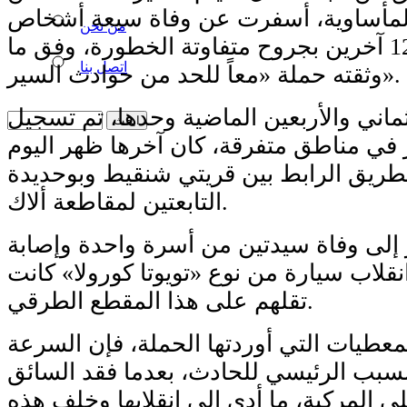
لمأساوية، أسفرت عن وفاة سبعة أشخاص
من نحن
وإصابة أكثر من 12 آخرين بجروح متفاوتة الخطورة، وفق ما
اتصل بنا
وثقته حملة «معاً للحد من حوادث السير».
ماني والأربعين الماضية وحدها، تم تسجيل
في مناطق متفرقة، كان آخرها ظهر اليوم
طريق الرابط بين قريتي شنقيط وبوحديدة
التابعتين لمقاطعة ألاك.
 إلى وفاة سيدتين من أسرة واحدة وإصابة
قلاب سيارة من نوع «تويوتا كورولا» كانت
تقلهم على هذا المقطع الطرقي.
طيات التي أوردتها الحملة، فإن السرعة
سبب الرئيسي للحادث، بعدما فقد السائق
 المركبة، ما أدى إلى انقلابها وخلف هذه