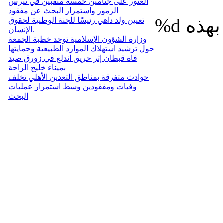
العثور على جثامين خمسة منقبين في تيرس
الزمور واستمرار البحث عن مفقود
%d
تعيين ولد داهي رئيسًا للجنة الوطنية لحقوق
الإنسان.
وزارة الشؤون الإسلامية توحد خطبة الجمعة
حول ترشيد استهلاك الموارد الطبيعية وحمايتها
فاة قبطان إثر حريق اندلع في زورق صيد
بميناء خليج الراحة
حوادث متفرقة بمناطق التعدين الأهلي تخلف
وفيات ومفقودين وسط استمرار عمليات
البحث