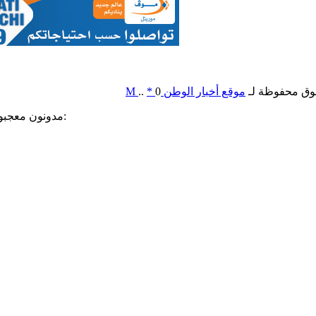
وق محفوظة لـ
موقع أخبار الوطن
0
*
..
M
مدونون معجبون بهذه: