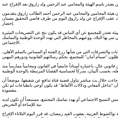
 يعتذر باسم الهيئة والمحامي عبد الرحمن ولد زاروق بعد الإفراج عنه
 أن هيئة المحامين والمحامي عبد الرحمن أحمد الطالب زاروق يتقدمون
وذلك عقب الإفراج عن ولد زاروق اليوم من طرف قاضي التحقيق بضمان
إحضار.
يئة تعتذر للمجتمع عن أي التباس قد يكون نتج عن التصريحات المثيرة
تمر بها البلاد، ووعيهم بالمخاطر التي تهدد الوحدة الوطنية والتماسك
الاجتماعي.
ات والتصرفات التي من شأنها زرع الفتنة أو المساس بالسلم الأهلي،
وني عالٍ، باعتباره أستاذاً جامعياً في القانون ومحامياً ممارساً منذ
 جاءت خلال بث مباشر تناول قضية فتاة تدافع عن شقيقها، موضحاً أن
“تداخل المعاني ودلالات الألفاظ” قد يكون أوحى بانطباعات لم تكن
مقصودة.
 النسيج الاجتماعي أو يهدد تماسك المجتمع، مستبعداً أن تكون لديه
نية للإساءة أو التحريض.
اكشوط الغربية، يعقوب العيد رمضان، قد قرر اليوم الثلاثاء الإفراج