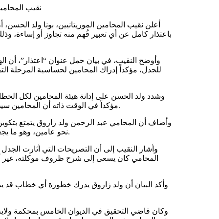
نقيب المحامين
أعلن نقيب المحامين الموريتانيين، بونا ولد الحسن،
باعتذار كامل عن أي تعبير فُهم منه تجاوز أو إساءة، 
وأوضح النقيب، في بيان حمل عنوان “اعتذار”، أن اله
للجدل، مؤكداً إدراك المحامين لحساسية المرحلة التي 
وشدد ولد الحسن على إدانة هيئة المحامين لكل الخطاب
مؤكداً في الوقت ذاته أن المحامين سيظلون “صمام أمان” للمجتمع، بحكم رسالتهم القانونية ودورهم المهني.
وأضاف أن المحامي عبد الرحمن ولد زاروق يتمتع بتكوين قان
نحو عامين، وهو ما يجعله، بحسب البيان، مدركاً لحساسية القضايا المرتبطة بالوحدة الوطنية.
وأشار النقيب إلى أن التصريحات التي أثارت الجدل
المحامي كان يسعى إلى شرح ظروف موكلته، غير أن 
وأكد البيان أن ولد زاروق يدرك خطورة أي خطاب قد يمس
وكان قاضي التحقيق في الديوان الخامس بمحكمة ولاية نو