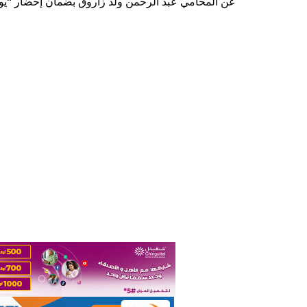
عن المحامي عبد الرحمن ولد زاروق بضمان إحضار “يوثق