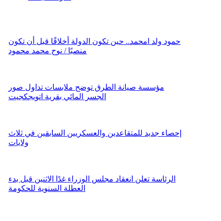
حمود ولد امحمد.. حين تكون الدولة أخلاقًا قبل أن تكون
منصبًا / نوح محمد محمود
مؤسسة صيانة الطرق توضح ملابسات تداول صور
الجسر المائي بقرية اتويجكجيت
إحصاء جديد للمتقاعدين والعسكريين السابقين في ثلاث
ولايات
الرئاسة تعلن انعقاد مجلس الوزراء غدًا الاثنين قبل بدء
العطلة السنوية للحكومة