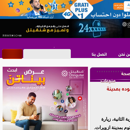
ن نحن
اتصل بنا
,
,
,
,
,
,
,
,
,
,
,
حة
منوعات
ده بمدينة
الثانية، زيارة
وم بمدينة ازويرات.