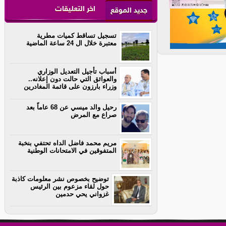
اخر التعليقات
جديد الموقع
تسجيل تساقط كميات مطرية
معتبرة خلال ال 24 ساعة الماضية
أسباب تأجيل التعديل الوزاري
والعوائق التي حالت دون إعلانه..
وزراء بارزون على قائمة المغادرين
رحيل والد ميسي عن 68 عاماً بعد
صراع مع المرض
مريم محمد فاضل الداه تحتفي بنخبة
المتفوقين في الامتحانات الوطنية
توضيح بخصوص نشر معلومات كاذبة
حول لقاء مزعوم بين الرئيس
غزواني يحي حدمين