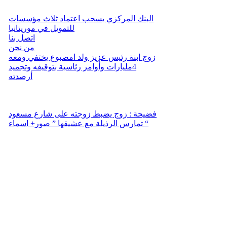
البنك المركزي يسحب اعتماد ثلاث مؤسسات
للتمويل في موريتانيا
اتصل بنا
من نحن
زوج ابنة رئيس عزيز ولد امصبوع يختفي ومعه
4مليارات وأوامر رئاسية بتوقيفه وتجميد
أرصدته
فضيحة : زوج يضبط زوجته على شارع مسعود
تمارس الرذيلة مع عشيقها ” صور+ اسماء “