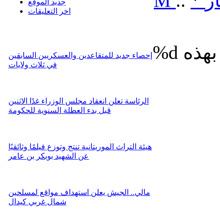
ر
*
..
M
جديد الموقع
اخر التعليقات
%d
إحصاء جديد للمتقاعدين والعسكريين السابقين
في ثلاث ولايات
الرئاسة تعلن انعقاد مجلس الوزراء غدًا الاثنين
قبل بدء العطلة السنوية للحكومة
هيئة التراث الموريتانية تنتج وتوزع فيلمًا وثائقيًا
عن الشهيد بوبكر بن عامر
مالي.. الجيش يعلن استهداف مواقع لمسلحين
شمال غربي كيدال