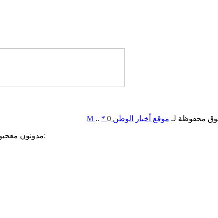
وق محفوظة لـ
موقع أخبار الوطن
0
*
..
M
مدونون معجبون بهذه: