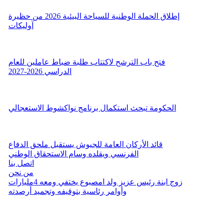
إطلاق الحملة الوطنية للسياحة البيئية 2026 من حظيرة
آوليكات
فتح باب الترشح لاكتتاب طلبة ضباط عاملين للعام
الدراسي 2026-2027
الحكومة تبحث استكمال برنامج نواكشوط الاستعجالي
قائد الأركان العامة للجيوش يستقبل ملحق الدفاع
الفرنسي ويقلده وسام الاستحقاق الوطني
اتصل بنا
من نحن
زوج ابنة رئيس عزيز ولد امصبوع يختفي ومعه 4مليارات
وأوامر رئاسية بتوقيفه وتجميد أرصدته