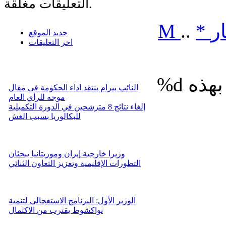
التعليقات مغلقة.
ر
*
..
M
جديد الموقع
اخر التعليقات
%d
النائب بيرام بنتقد اداء الحكومة في مقال
موجه للرأي العام
إلغاء نتائج 8 مترشحين في الدورة التكميلية
للبكالوريا بسبب الغش
وزيرا خارجية إيران وموريتانيا يبحثان
التطورات الإقليمية وتعزيز التعاون الثنائي
الوزير الأول: البرنامج الاستعجالي لتنمية
نواكشوط يقترب من الاكتمال