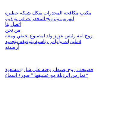
مكتب مكافحة المخدرات يفكك شبكة خطيرة
لتهريب وترويج المخدرات في نواذيبو
اتصل بنا
من نحن
زوج ابنة رئيس عزيز ولد امصبوع يختفي ومعه
4مليارات وأوامر رئاسية بتوقيفه وتجميد
أرصدته
فضيحة : زوج يضبط زوجته على شارع مسعود
تمارس الرذيلة مع عشيقها ” صور+ اسماء “