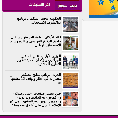
اخر التعليقات
جديد الموقع
الحكومة تبحث استكمال برنامج
نواكشوط الاستعجالي
قائد الأركان العامة للجيوش يستقبل
ملحق الدفاع الفرنسي ويقلده وسام
الاستحقاق الوطني
الوزير الأول يستقبل السفير
الجزائري ويؤكدان أهمية تطوير
التعاون المشترك
الدرك الوطني يطيح بشبكتي
مخدرات في أطار ويوقف 13 مشتبهاً
به
حين تتصدر صفحات «سي وصيكه»
و«أكماش» و«الحافظ ولد لوبد»
و«ماريزز ازويرات» المشهد.. هل كبر
الإعلام البديل على أخلاق مجتمعنا؟