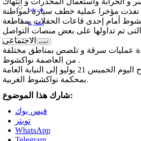
ر و الحرابة واستعمال المخدرات و انتهاك
من نحن
 نفذت مؤخرا عملية خطف سيارة لمواطنة
كشوط أمام إحدى قاعات الحفلات بمقاطعة
اتصل بنا
 التى تم تداولها على بعض منصات التواصل
الاجتماعى .
ة عمليات سرقة و تلصص بمناطق مختلفة
من العاصمة نواكشوط .
تمت إحالتها صباح اليوم الخميس 21 يوليو إلى النيابة العامة
بمحكمة نواكشوط الغربية.
شارك هذا الموضوع:
فيس بوك
تويتر
WhatsApp
Telegram