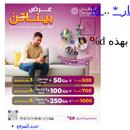
ر
*
..
M
%d
جديد الموقع