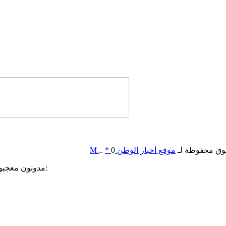
وق محفوظة لـ
موقع أخبار الوطن
0
*
..
M
مدونون معجبون بهذه: