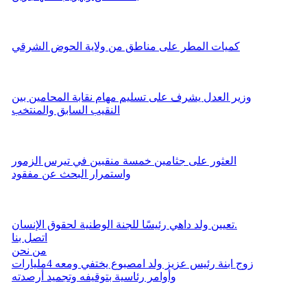
كميات المطر على مناطق من ولاية الحوض الشرقي
وزير العدل يشرف على تسليم مهام نقابة المحامين بين
النقيب السابق والمنتخب
العثور على جثامين خمسة منقبين في تيرس الزمور
واستمرار البحث عن مفقود
تعيين ولد داهي رئيسًا للجنة الوطنية لحقوق الإنسان.
اتصل بنا
من نحن
زوج ابنة رئيس عزيز ولد امصبوع يختفي ومعه 4مليارات
وأوامر رئاسية بتوقيفه وتجميد أرصدته