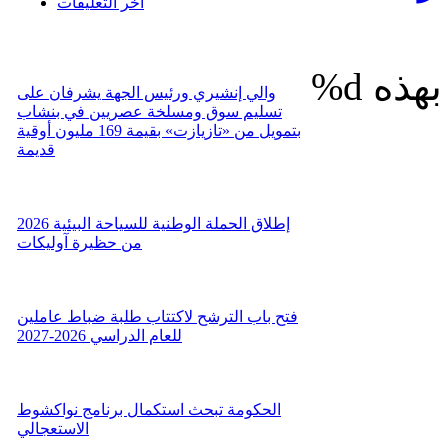
اخر التعليقات
%d
والي إنشيري ورئيس الجهة يشرفان على
تسليم سوق ومسلخة عصريين في بنشاب
بتمويل من «تازيازت» بقيمة 169 مليون أوقية
قديمة
إطلاق الحملة الوطنية للسياحة البيئية 2026
من حظيرة آوليكات
فتح باب الترشح لاكتتاب طلبة ضباط عاملين
للعام الدراسي 2026-2027
الحكومة تبحث استكمال برنامج نواكشوط
الاستعجالي