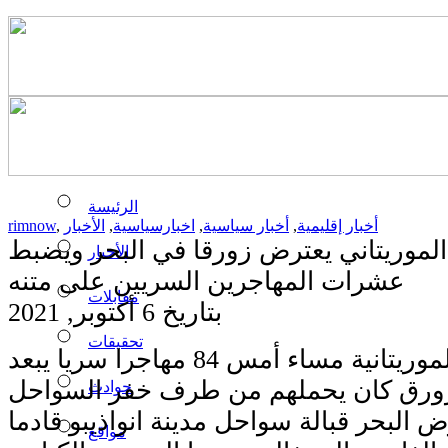
الرئيسة
أخبار إقليمية
,
أخبار سياسية
,
اخبارسياسية
,
الأخبار
,
rimnow
لموريتاني يعترض زورقا في البحر ويضبط
الأخبار
عشرات المهاجرين السريين على متنه
مقابلات
بتاريخ 6 أكتوبر, 2021
تحقيقات
اوقفت السلطات الموريتانية مساء أمس 84 مهاجرا سريا يبعد
ورق كان يحملهم من طرف خفر السواحل
حوادث
 البحر قبالة سواحل مدينة انواذيبو قادما
مواقع