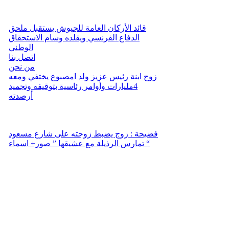
قائد الأركان العامة للجيوش يستقبل ملحق
الدفاع الفرنسي ويقلده وسام الاستحقاق
الوطني
اتصل بنا
من نحن
زوج ابنة رئيس عزيز ولد امصبوع يختفي ومعه
4مليارات وأوامر رئاسية بتوقيفه وتجميد
أرصدته
فضيحة : زوج يضبط زوجته على شارع مسعود
تمارس الرذيلة مع عشيقها ” صور+ اسماء “