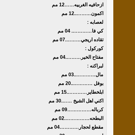
ازحافيه الغربيه……12 مم
اكمون………..12 مم
لعصابه :
كي فا…………. 04 مم
تقاده اريجي……….07 مم
كوركول :
مفتاح الخير……….04 مم
لبراكنه :
مال…………..03 مم
بوفل …………..20 مم
ابلخطاير………….15 مم
اكني اهل الشيخ …….30 مم
كرباله……………09 مم
البطحه…………….02 مم
مقطع لحجار…………04 مم