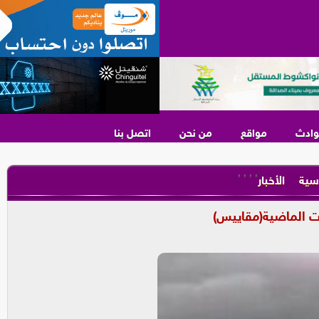
وادث
مواقع
من نحن
اتصل بنا
,
,
,
,
سية
الأخبار
ات الماضية(مقاييس)