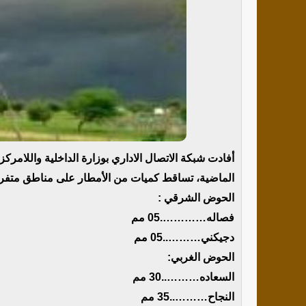
أفادت شبكة الاتصال الاداري بوزارة الداخلية واللامرك
الماضية، تساقط كميات من الأمطار على مناطق متفرقة 
الحوض الشرقي :
فصاله………….05 مم
دجيكني………..05 مم
الحوض الغربي:
السعاده………..30 مم
النجاح………..35 مم