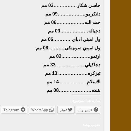
حاسي شكار……………03 مم
دانكرمو………………09 مم
حمد الله………………06 مم
دجياله………………03 مم
ول امبني ادباي…………06 مم
ول امبني صونينكى………..08 مم
ارتمو……………….02 مم
دجاكيلي……………….33 مم
تيزكره………………..13 مم
الاسلام………………14 مم
بتنده…………………08 مم
شارك هذا الموضوع:
فيس بوك
تويتر
WhatsApp
Telegram
معجب بهذه: