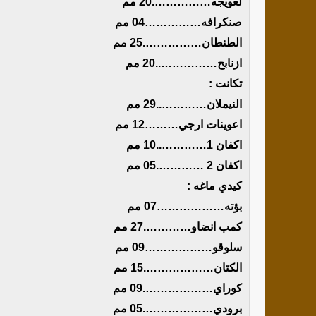
لعويجه…………….20 مم
صنكرافه……………04 مم
الطنطان…………….25 مم
ازنابح……………..20 مم
تكانت :
النيملان…………..29 مم
اعوينات ارجي………12 مم
اكفان 1…………..10 مم
اكفان 2 ………….05 مم
كيدي ماغه :
بؤته………………07 مم
كمب انضاو………….27 مم
سلوقو………………09 مم
الكتان……………….15 مم
كوراي……………….09 مم
برودي……………….05 مم