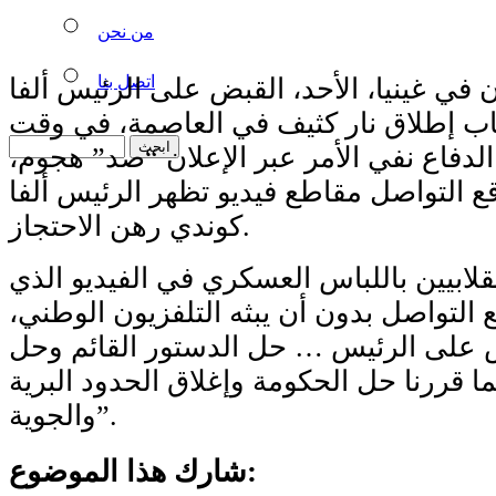
من نحن
اتصل بنا
في غينيا، الأحد، القبض على الرئيس ألفا
ب إطلاق نار كثيف في العاصمة، في وقت
لدفاع نفي الأمر عبر الإعلان “صد” هجوم،
ع التواصل مقاطع فيديو تظهر الرئيس ألفا
كوندي رهن الاحتجاز.
قلابيين باللباس العسكري في الفيديو الذي
 التواصل بدون أن يبثه التلفزيون الوطني،
ض على الرئيس … حل الدستور القائم وحل
 قررنا حل الحكومة وإغلاق الحدود البرية
والجوية”.
شارك هذا الموضوع: