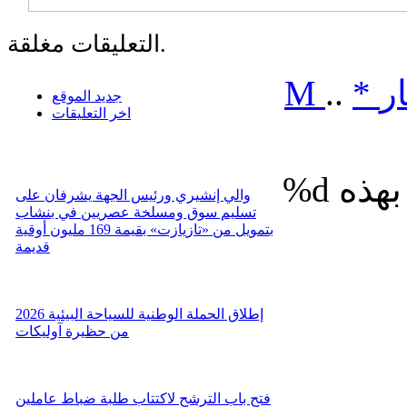
التعليقات مغلقة.
ر
*
..
M
جديد الموقع
اخر التعليقات
%d
والي إنشيري ورئيس الجهة يشرفان على
تسليم سوق ومسلخة عصريين في بنشاب
بتمويل من «تازيازت» بقيمة 169 مليون أوقية
قديمة
إطلاق الحملة الوطنية للسياحة البيئية 2026
من حظيرة آوليكات
فتح باب الترشح لاكتتاب طلبة ضباط عاملين