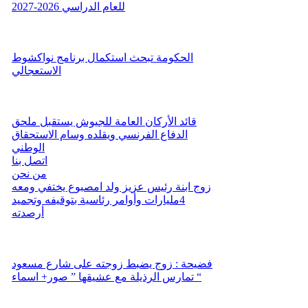
للعام الدراسي 2026-2027
الحكومة تبحث استكمال برنامج نواكشوط
الاستعجالي
قائد الأركان العامة للجيوش يستقبل ملحق
الدفاع الفرنسي ويقلده وسام الاستحقاق
الوطني
اتصل بنا
من نحن
زوج ابنة رئيس عزيز ولد امصبوع يختفي ومعه
4مليارات وأوامر رئاسية بتوقيفه وتجميد
أرصدته
فضيحة : زوج يضبط زوجته على شارع مسعود
تمارس الرذيلة مع عشيقها ” صور+ اسماء “