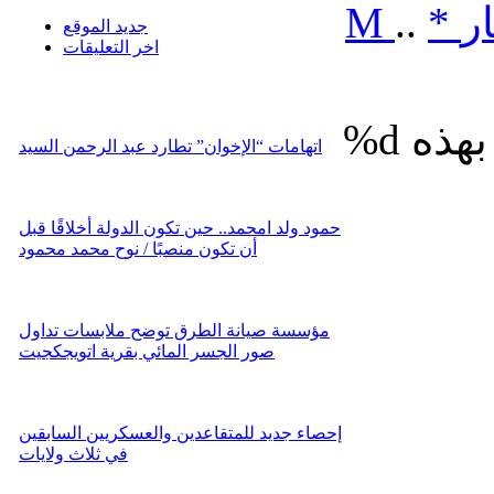
ر
*
..
M
جديد الموقع
اخر التعليقات
%d
اتهامات “الإخوان” تطارد عبد الرحمن السيد
حمود ولد امحمد.. حين تكون الدولة أخلاقًا قبل
أن تكون منصبًا / نوح محمد محمود
مؤسسة صيانة الطرق توضح ملابسات تداول
صور الجسر المائي بقرية اتويجكجيت
إحصاء جديد للمتقاعدين والعسكريين السابقين
في ثلاث ولايات