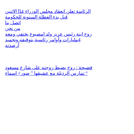
الرئاسة تعلن انعقاد مجلس الوزراء غدًا الاثنين
قبل بدء العطلة السنوية للحكومة
اتصل بنا
من نحن
زوج ابنة رئيس عزيز ولد امصبوع يختفي ومعه
4مليارات وأوامر رئاسية بتوقيفه وتجميد
أرصدته
فضيحة : زوج يضبط زوجته على شارع مسعود
تمارس الرذيلة مع عشيقها ” صور+ اسماء “