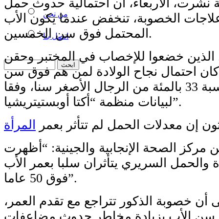
نشرت، الأربعاء، أن احتمالية حدوث حمل
من نحن
لاجات الخصوبة، تنخفض عندما يكون الأب
المحتمل فوق سن الخمسين.
اتصل بنا
 الذين خضعوا للإخصاب في المختبر وحقن
 كان احتمال نجاح الولادة لمن هم فوق سن
الخمسين أقل بنسبة 33 بالمئة من الرجال الأصغر سنا، وفقا
لبيانات منظمة “أكتا أوبستيتريشيا”.
ثون إن معدلات الحمل لم تتأثر بعمر
المرأة
 مركز الصحة الإنجابية والجينية: “أظهرت
دة والحمل السريري يتأثران سلبا بعمر الأب
فوق 50 عاما”.
ى أن خصوبة الذكور تتراجع مع تقدم العمر،
ة سن الأب بزيادة مخاطر حدوث مضاعفات