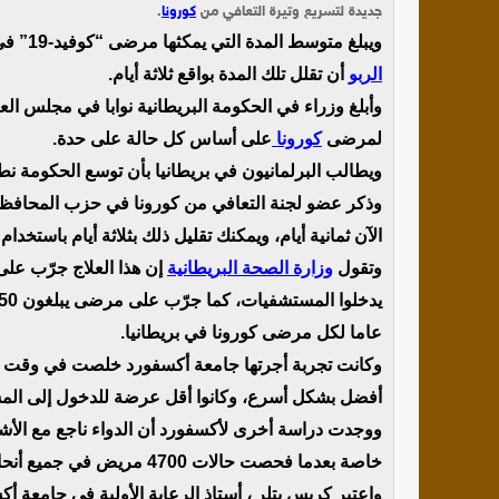
جديدة لتسريع وتيرة التعافي من
كورونا
.
ويبلغ متوسط المدة التي يمكثها مرضى “كوفيد-19” في
الربو
أن تقلل تلك المدة بواقع ثلاثة أيام.
وأبلغ وزراء في الحكومة البريطانية نوابا في مجلس الع
لمرضى
كورونا
على أساس كل حالة على حدة.
ويطالب البرلمانيون في بريطانيا بأن توسع الحكومة ن
وذكر عضو لجنة التعافي من كورونا في حزب المحافظي
الآن ثمانية أيام، ويمكنك تقليل ذلك بثلاثة أيام باستخد
وتقول
وزارة الصحة البريطانية
عاما لكل مرضى كورونا في بريطانيا.
وكانت تجربة أجرتها جامعة أكسفورد خلصت في وقت سا
أفضل بشكل أسرع، وكانوا أقل عرضة للدخول إلى ال
ووجدت دراسة أخرى لأكسفورد أن الدواء ناجع مع الأشخ
خاصة بعدما فحصت حالات 4700 مريض في جميع أنحاء البلاد.
واعتبر كريس بتلر ، أستاذ الرعاية الأولية في جامعة أكس