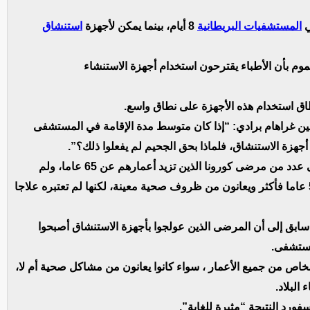
المستشفيات البريطانية
8 أيام، بينما يمكن لأجهزة
استنشاق
موم بأن الأطباء يقترحون استخدام أجهزة الاستنشاء
طاق استخدام هذه الأجهزة على نطاق واسع.
ن غراهام برادي: “إذا كان متوسط مدة الإقامة في المستشفى
ام أجهزة الاستنشاق، فلماذا بحق الجحيم لم يفعلوا ذلك؟”.
إن هذا العلاج جرّب على عدد من مرضى كورونا الذين تزيد أعمارهم عن 65 عاما، ولم
يدخلوا المستشفيات، كما جرّب على مرضى يبلغون 50 عاما فأكثر ويعانون من ظروف صحية معينة، لكنها لم تعتبره علاجا
بق إلى أن المرضى الذين عولجوا بأجهزة الاستنشاق أصبحوا
مستشفى.
اص من جميع الأعمار ، سواء كانوا يعانون من مشاكل صحية أم لا،
فورد النتيجة “مثيرة للغاية”.