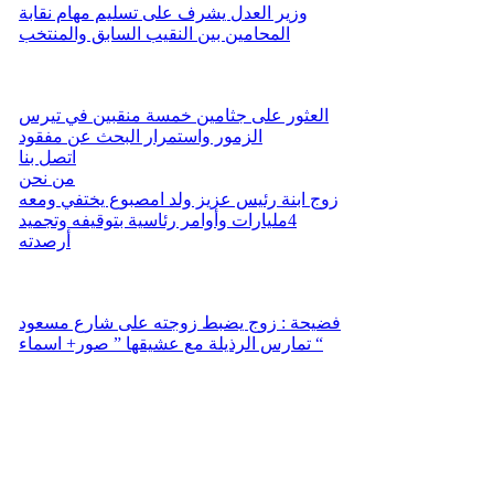
وزير العدل يشرف على تسليم مهام نقابة
المحامين بين النقيب السابق والمنتخب
العثور على جثامين خمسة منقبين في تيرس
الزمور واستمرار البحث عن مفقود
اتصل بنا
من نحن
زوج ابنة رئيس عزيز ولد امصبوع يختفي ومعه
4مليارات وأوامر رئاسية بتوقيفه وتجميد
أرصدته
فضيحة : زوج يضبط زوجته على شارع مسعود
تمارس الرذيلة مع عشيقها ” صور+ اسماء “