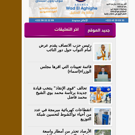
اخر التعليقات
جديد الموقع
رئيس حزب الانصاف يقدم عرض
امام النواب حول دور النائب
قائمة تعيينات التي اقرها مجلس
الوزراء(اسماء)
تحالف “قوى الإنقاذ” ينتخب قيادة
جديدة برئاسة محمد بوي الشيخ
محمد فاضل
انقطاعات كهربائية مبرمجة في عدد
من أحياء نواكشوط لتحسين شبكة
التوزيع
الأرصاد تحذر من أمطار واسعة