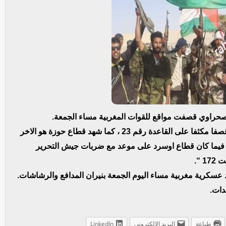
لصحراوي قصفت مواقع للقوات المغربية مساء الجمعة.
وقالت الوزارة في بيان لها :”لقد شهد قطاع المحبس قصفا مكثفا على القاعدة رقم 23 ، كما شهد قطاع حوزة هو الاخر
ا مماثلا وتحديدا بالقاعدة الرابعة (4) و صونت 71 ، فيما كان قطاع اوسرد على موعد مع ضربات جيش التحرير
سكرية مغربية مساء اليوم الجمعة بنيران المدافع والرشاشات.
دات.
طباعة
البريد الإلكتروني
LinkedIn