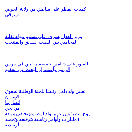
كميات المطر على مناطق من ولاية الحوض
الشرقي
وزير العدل يشرف على تسليم مهام نقابة
المحامين بين النقيب السابق والمنتخب
العثور على جثامين خمسة منقبين في تيرس
الزمور واستمرار البحث عن مفقود
تعيين ولد داهي رئيسًا للجنة الوطنية لحقوق
الإنسان.
اتصل بنا
من نحن
زوج ابنة رئيس عزيز ولد امصبوع يختفي ومعه
4مليارات وأوامر رئاسية بتوقيفه وتجميد
أرصدته