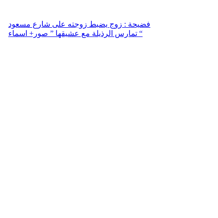
فضيحة : زوج يضبط زوجته على شارع مسعود
تمارس الرذيلة مع عشيقها ” صور+ اسماء “