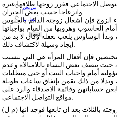
توصل الاجتماعي فقرر زوجها طلاقها غيرة
من نحن
وانزعاجا حسب بعض الجيران
لزوج فإن اشغال زوجته الدائم بالجلوس
اتصل بنا
ام الحاسوب وهروبها من القيام بواجباتها
 وبدأ الوساوس يلعب بعقله وكان لا بد من
إيجاد وسيلة لاكتشاف ذلك.
صين فإن أفعال المرأة هي التي تتسبب
ا، حيث تتصف بعض النساء باللامبالاة وعدم
ولية أمام واجبات البيت أو حتى متطلبات
ء، وبدلا من ذلك يقمن بإنفاق ساعات طويلة
ابعن حساباتهن وقائمة الأصدقاء والرد على
مواقع التواصل الاجتماعي.
(م ل) الاربعيني طلق زوجته بالثلاث بعد ان تابعها فوجد انها