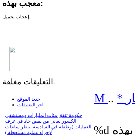
معجب بهذه:
تحميل...
إعجاب
التعليقات مغلقة.
ر
*
..
M
جديد الموقع
اخر التعليقات
حكومة تنفق مئات المليارات ومستشفى
الكسور يعاني من نقص حاد في غرف
%d
العمليات (وطفلة في السادسة تنتظر ساعات
لإجراء عملية مستعجلة )