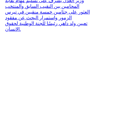
وزير العدل يشرف على تسليم مهام نقابة
المحامين بين النقيب السابق والمنتخب
العثور على جثامين خمسة منقبين في تيرس
الزمور واستمرار البحث عن مفقود
تعيين ولد داهي رئيسًا للجنة الوطنية لحقوق
الإنسان.