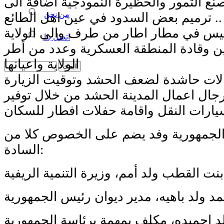
مصنع التمور والحظيرة النموذجية اضافة الى
من نحن
ترميم بعض السدود في عين اهل الطائع ..
ئيس في مطار اطار من طرف والي الولاية
اتصل بنا
ين وقادة المنطقة العسكرية وعدد من أطر
الولاية واعيانها
الات حاشدة لضعف الحشد وتوقيت الزيارة
ال اعمال المدينة الحشد من خلال توفير
ارات النقل واقامة حفلات افطار للسكان
الجمهورية وفد يضم على الخصوص كلا من
السادة:
بنت القطب ولد أمم، وزيرة التنمية الريفية
مد ولد باهيه، مدير ديوان رئيس الجمهورية
د احميده، مكلف بمهمة برئاسة الجمهورية