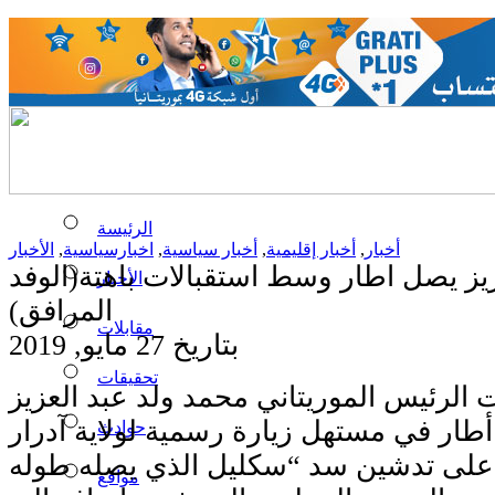
الرئيسة
أخبار
,
أخبار إقليمية
,
أخبار سياسية
,
اخبارسياسية
,
الأخبار
زيز يصل اطار وسط استقبالات باهتة(الوفد
الأخبار
المرافق)
مقابلات
بتاريخ 27 مايو, 2019
تحقيقات
لرئيس الموريتاني محمد ولد عبد العزيز
أطار في مستهل زيارة رسمية لولاية آدرار
حوادث
على تدشين سد “سكليل الذي يصله طوله
مواقع