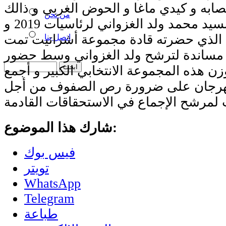
ابه و كيدي ماغا و الحوض الغربي و ذالك
من نحن
مساندة لترشح السيد محمد ولد الغزواني لرئاسيات 2019 و
 الذي حضرته قادة مجموعة أشراتيت تمت
اتصل بنا
 مساندة لترشح ولد الغزواني وسط حضور
هذه المجموعة الانتخابي الكبير و أجمع
مهرجان على ضرورة رص الصفوف من أجل
شارك هذا الموضوع:
فيس بوك
تويتر
WhatsApp
Telegram
طباعة