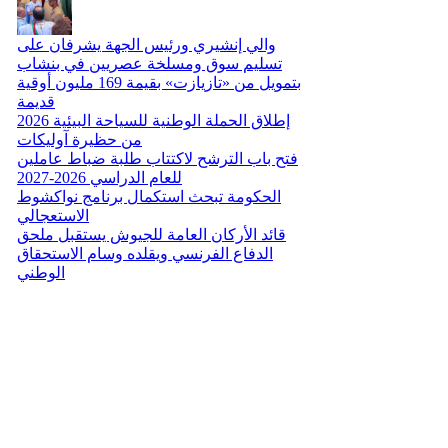
والي إنشيري ورئيس الجهة يشرفان على
تسليم سوق ومسلخة عصريين في بنشاب
بتمويل من «تازيازت» بقيمة 169 مليون أوقية
قديمة
إطلاق الحملة الوطنية للسياحة البيئية 2026
من حظيرة آوليكات
فتح باب الترشح لاكتتاب طلبة ضباط عاملين
للعام الدراسي 2026-2027
الحكومة تبحث استكمال برنامج نواكشوط
الاستعجالي
قائد الأركان العامة للجيوش يستقبل ملحق
الدفاع الفرنسي ويقلده وسام الاستحقاق
الوطني