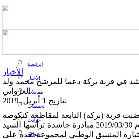
الرئيسة
الأخبار
الأخبار
د في قرية بركة دعما للمرشح محمد ولد
الغزواني
مقابلات
بتاريخ 1 أبريل, 2019
تحقيقات
حتضنت قرية (بركه) التابعة لمقاطعة كنكوصه
حوادث
بولاية لعصابه يوم 2019/03/30 مبادرة حاشدة ترأسها السيد
إعتباره المنسق الوطني لمجموعة تقده على
مواقع