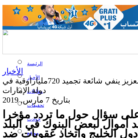
الرئيسة
الأخبار
الأخبار
الرئيس ولد عبد العزيز ينفي شائعة تجميد 720ملياراوقية في
دولة الإمارات
مقابلات
بتاريخ 7 مارس, 2019
تحقيقات
لى سؤال حول ما تردد مؤخرا
حوادث
 أموال لبعض البنوك في البلد
ول الخليج واتخاذ عقوبات ضد
مواقع