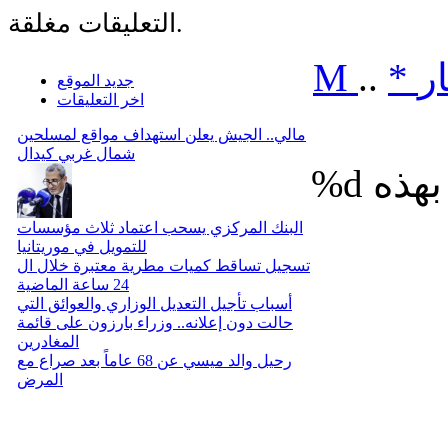
التعليقات مغلقة.
ر
*
..
M
جديد الموقع
اخر التعليقات
مالي.. الجيش يعلن استهداف مواقع لمسلحين
شمال غربي كيدال
%d
البنك المركزي يسحب اعتماد ثلاث مؤسسات
للتمويل في موريتانيا
تسجيل تساقط كميات مطرية معتبرة خلال ال
24 ساعة الماضية
أسباب تأجيل التعديل الوزاري والعوائق التي
حالت دون إعلانه.. وزراء بارزون على قائمة
المغادرين
رحيل والد ميسي عن 68 عاماً بعد صراع مع
المرض