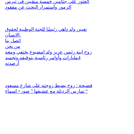
العثور على جثامين خمسة منقبين في تيرس
الزمور واستمرار البحث عن مفقود
تعيين ولد داهي رئيسًا للجنة الوطنية لحقوق
الإنسان.
اتصل بنا
من نحن
زوج ابنة رئيس عزيز ولد امصبوع يختفي ومعه
4مليارات وأوامر رئاسية بتوقيفه وتجميد
أرصدته
فضيحة : زوج يضبط زوجته على شارع مسعود
تمارس الرذيلة مع عشيقها ” صور+ اسماء “