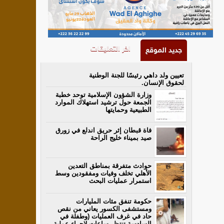
اخر التعليقات
جديد الموقع
تعيين ولد داهي رئيسًا للجنة الوطنية
لحقوق الإنسان.
وزارة الشؤون الإسلامية توحد خطبة
الجمعة حول ترشيد استهلاك الموارد
الطبيعية وحمايتها
فاة قبطان إثر حريق اندلع في زورق
صيد بميناء خليج الراحة
حوادث متفرقة بمناطق التعدين
الأهلي تخلف وفيات ومفقودين وسط
استمرار عمليات البحث
حكومة تنفق مئات المليارات
ومستشفى الكسور يعاني من نقص
حاد في غرف العمليات (وطفلة في
السادسة تنتظر ساعات لإجراء عملية