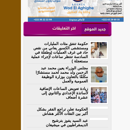
اخر التعليقات
جديد الموقع
حكومة تنفق مئات المليارات
ومستشفى الكسور يعاني من نقص
حاد في غرف العمليات (وطفلة في
السادسة تنتظر ساعات لإجراء عملية
مستعجلة )
مجلس الوزراء يعين محمد عبد
الرحمن ولد محمد لحمد مستشارًا
مكلفًا بالتعاون بوزارة الوظيفة
العمومية والعمل
زيادة تعويض الساعات الإضافية
لأساتذة الإعدادي والثانوي إلى
عشرة أضعاف
الحكومة تعلن تراجع الفقر بشكل
أكبر بين الفئات الأكثر هشاش
عبد السيد يفوز بترشيح
الديمقراطيين في ميشيغان