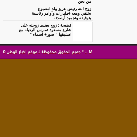
من نحن
زوج ابنة رئيس عزيز ولد امصبوع
يختفي ومعه 4مليارات وأوامر رئاسية
بتوقيفه وتجميد أرصدته
فضيحة : زوج يضبط زوجته على
شارع مسعود تمارس الرذيلة مع
عشيقها ” صور+ اسماء “
M
..
*
جميع الحقوق محفوظة لـ
موقع أخبار الوطن
0