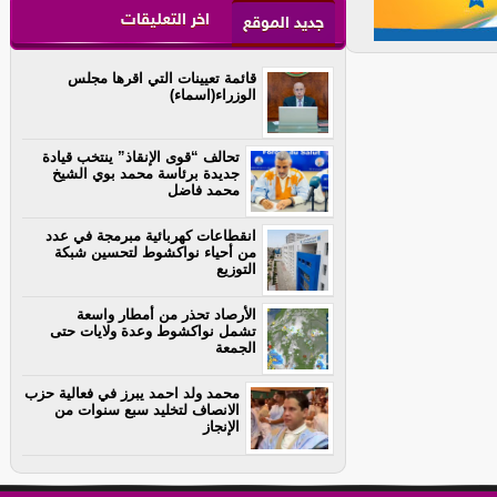
اخر التعليقات
جديد الموقع
قائمة تعيينات التي اقرها مجلس
الوزراء(اسماء)
تحالف “قوى الإنقاذ” ينتخب قيادة
جديدة برئاسة محمد بوي الشيخ
محمد فاضل
انقطاعات كهربائية مبرمجة في عدد
من أحياء نواكشوط لتحسين شبكة
التوزيع
الأرصاد تحذر من أمطار واسعة
تشمل نواكشوط وعدة ولايات حتى
الجمعة
محمد ولد احمد يبرز في فعالية حزب
الانصاف لتخليد سبع سنوات من
الإنجاز