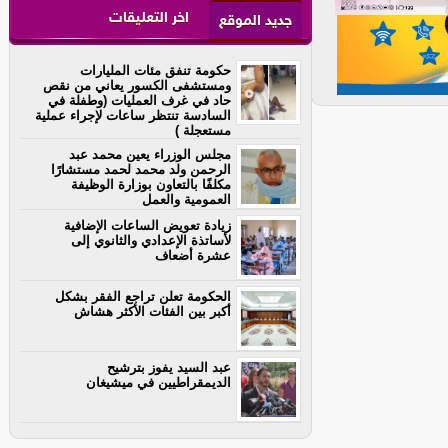
اخر التعليقات
جديد الموقع
حكومة تنفق مئات المليارات
ومستشفى الكسور يعاني من نقص
حاد في غرف العمليات (وطفلة في
السادسة تنتظر ساعات لإجراء عملية
مستعجلة )
مجلس الوزراء يعين محمد عبد
الرحمن ولد محمد لحمد مستشارًا
مكلفًا بالتعاون بوزارة الوظيفة
العمومية والعمل
زيادة تعويض الساعات الإضافية
لأساتذة الإعدادي والثانوي إلى
عشرة أضعاف
الحكومة تعلن تراجع الفقر بشكل
أكبر بين الفئات الأكثر هشاش
عبد السيد يفوز بترشيح
الديمقراطيين في ميشيغان