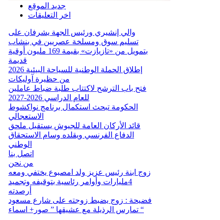
جديد الموقع
اخر التعليقات
والي إنشيري ورئيس الجهة يشرفان على
تسليم سوق ومسلخة عصريين في بنشاب
بتمويل من «تازيازت» بقيمة 169 مليون أوقية
قديمة
إطلاق الحملة الوطنية للسياحة البيئية 2026
من حظيرة آوليكات
فتح باب الترشح لاكتتاب طلبة ضباط عاملين
للعام الدراسي 2026-2027
الحكومة تبحث استكمال برنامج نواكشوط
الاستعجالي
قائد الأركان العامة للجيوش يستقبل ملحق
الدفاع الفرنسي ويقلده وسام الاستحقاق
الوطني
اتصل بنا
من نحن
زوج ابنة رئيس عزيز ولد امصبوع يختفي ومعه
4مليارات وأوامر رئاسية بتوقيفه وتجميد
أرصدته
فضيحة : زوج يضبط زوجته على شارع مسعود
تمارس الرذيلة مع عشيقها ” صور+ اسماء “