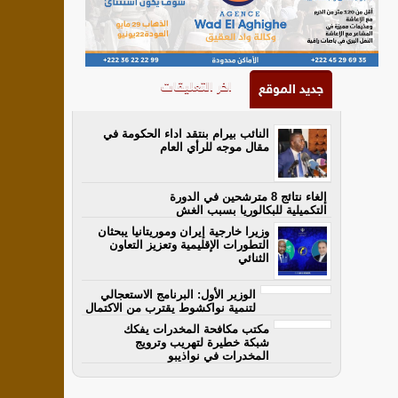
اخر التعليقات
جديد الموقع
النائب بيرام بنتقد اداء الحكومة في
مقال موجه للرأي العام
إلغاء نتائج 8 مترشحين في الدورة
التكميلية للبكالوريا بسبب الغش
وزيرا خارجية إيران وموريتانيا يبحثان
التطورات الإقليمية وتعزيز التعاون
الثنائي
الوزير الأول: البرنامج الاستعجالي
لتنمية نواكشوط يقترب من الاكتمال
مكتب مكافحة المخدرات يفكك
شبكة خطيرة لتهريب وترويج
المخدرات في نواذيبو