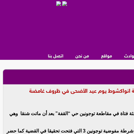
وادث
مواقع
من نحن
اتصل بنا
مة انواكشوط يوم عيد الأضحى في ظروف غامضة
جثة فتاة في مقاطعة توجونين حي “القفة” بعد أن ماتت شنقا وهي
وحسب صحيفة l مستقلة لتي أورت النبأ فقد تم إبلاغ شرطة مفوضية توجونين 3 التي فتحت تحقيقا في القضية كما حضر