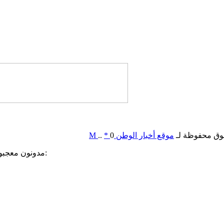
وق محفوظة لـ
موقع أخبار الوطن
0
*
..
M
مدونون معجبون بهذه: