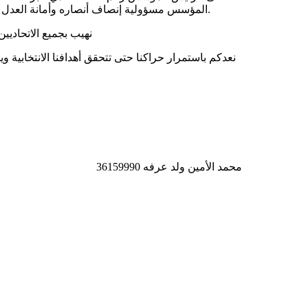
المؤسس مسؤولية إنصاف أنصاره وأمانة العدل بينهم فلم يكونوا عند حسن الظن حين ضيعوا المسؤولية وخانوا الأمانة.
_نهيب بجميع الاتحاديي
محمد الأمين ولد عرفه 36159990