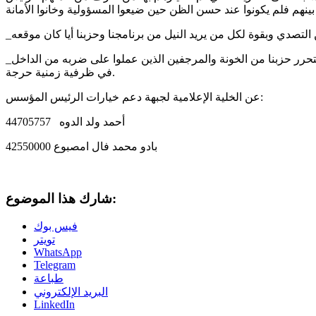
ن التصدي وبقوة لكل من يريد النيل من برنامجنا وحزبنا أيا كان موقعه
_نعدكم باستمرار حراكنا حتى تتحقق أهدافنا الانتخابية ويتحرر حزبنا من الخونة والمرجفين الذين عملوا على ضربه من الداخل
في ظرفية زمنية حرجة.
عن الخلية الإعلامية لجبهة دعم خيارات الرئيس المؤسس:
أحمد ولد الدوه 44705757
بادو محمد فال امصبوع 42550000
شارك هذا الموضوع:
فيس بوك
تويتر
WhatsApp
Telegram
طباعة
البريد الإلكتروني
LinkedIn