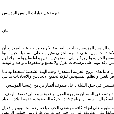
جبهة دعم خيارات الرئيس المؤسس
بيان
ارات الرئيس المؤسس صاحب الفخامة الأخ محمد ولد عبد العزيز إلا أن
لاتحاد الجمهورية على حسهم الحزبي وغيرتهم على مستقبله حين أثبتوا
الحزبية ولم يركنوا إلى المنحرفين الذين بدلوا وغيروا ما ترك لهم
عاليا هذه الروح الحزبية المتجذرة وهذه الهبة الشعبية تشجيعا ودعما
_ دخولنا في مرحلة نضالية جديدة تراعي حساسية المرحلة وتضع في الحسبان ضرورة العمل بواقعية سبيلا إلى تحقيق الهدف
_نؤكد أننا سنعمل كمتطوعين وفق استراتيجية إعلامية متطورة على إنجاح كافة مرشحي الحزب باعتبارهم محسوبين واقعيا
ابقا على الطريقة التي تم اختيارهم بها من طرف من حملهم الرئيس