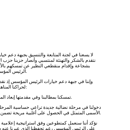
لا يسعنا في لجنة المتابعة والتنسيق بجبهة دعم خي
نتقدم بالشكر والتهنئة لمنتسبي وأنصار حزبنا حزب ا
بشجاعة وإقدام منقطعي النظير عن تمسكهم بالأسس 
الرئيس المؤسس بإقدامهم على ترشيحات تفرق ولا تجمع وأشفعوها بالوعيد والتهديد.
وإننا في جبهة دعم خيارات الرئيس المؤسس إذ نقدر 
لحراكنا المناهض للغبن والظلم الممنهجين لنؤكد لجميع الاتحاديين والاتحاديات ما يلي:
_ تمسكنا بمطالبنا وفي مقدمتها إبعاد المتسببين في خلق البلبلة داخل صفوف أنصار برنامج رئيسنا المؤسس.
الأسمى المتمثل في الحصول على أغلبية مريحة تضمن استكمال واستمرار برنامج قائد الحركة التصحيحية خدمة للبلاد والعباد.
على الرئيس المؤسس رغم تحفظنا الذي عبرنا عنه س