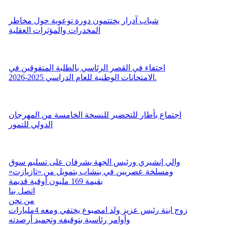
شباب آدرار يختتمون دورة توعوية حول مخاطر
المخدرات والمؤثرات العقلية
احتفاء في القصر الرئاسي بالطلبة المتفوقين في
الامتحانات الوطنية للعام الدراسي 2025-2026.
اجتماع بأطار للتحضير للنسخة الخامسة من المهرجان
الدولي للتمور
والي إنشيري ورئيس الجهة يشرفان على تسليم سوق
ومسلخة عصريين في بنشاب بتمويل من «تازيازت»
بقيمة 169 مليون أوقية قديمة
اتصل بنا
من نحن
زوج ابنة رئيس عزيز ولد امصبوع يختفي ومعه 4مليارات
وأوامر رئاسية بتوقيفه وتجميد أرصدته