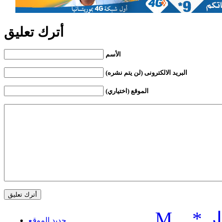
أترك تعليق
الأسم
البريد الالكترونى (لن يتم نشره)
الموقع (اختياري)
ر
*
..
M
جديد الموقع