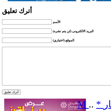
أترك تعليق
الأسم
البريد الالكترونى (لن يتم نشره)
الموقع (اختياري)
ر
*
..
M