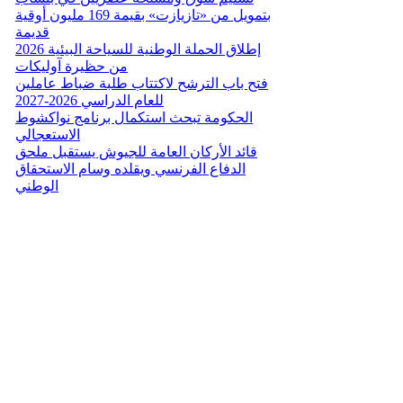
بتمويل من «تازيازت» بقيمة 169 مليون أوقية
قديمة
إطلاق الحملة الوطنية للسياحة البيئية 2026
من حظيرة آوليكات
فتح باب الترشح لاكتتاب طلبة ضباط عاملين
للعام الدراسي 2026-2027
الحكومة تبحث استكمال برنامج نواكشوط
الاستعجالي
قائد الأركان العامة للجيوش يستقبل ملحق
الدفاع الفرنسي ويقلده وسام الاستحقاق
الوطني