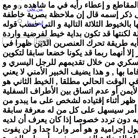
لمقاطع و إعطاء رأيه في ما شاهده , و مع
من نحن
 ذكر إسمه قال إن ملاحظة بصرية خاطفة
بالخيوط الثلاثة التالية و التي حسب قوله
اتصل بنا
 لكنتها قد تكون بداية خيط لفرضية واردة
يه طريقة تحرك العنصرين الذين ظهرا في
إلا أنهما ربما قد يكونا خضعا سابقا لتكوين
كري من خلال تقديمهم للرجل اليسري و
 بها , و هذا يضيف الخبير الأمني لا يعني
ي الوقت الحالي مطلقا , الخيط الثاني هو
أيمن أو عدم اتساق بين الأطراف السفلية
 ظهر أثناء إقتياده لشخص على ما يبدو من
 أمر سيسهل على كل من له معرفة سابقة
ه دون تردد خصوصا إذا كان يعرف أن لديه
ول إجرامية و هو أمر واردا جدا و لن يفوت