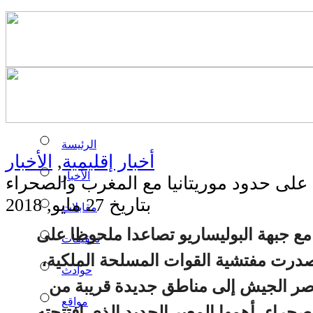
الرئيسة
أخبار إقليمية
,
الأخبار
الأخبار
بتاريخ 27 مايو, 2018
مقابلات
 مع جبهة البوليساريو تصاعدا ملحوظا على
تحقيقات
أصدرت مفتشية القوات المسلحة الملكية،
حوادث
اصر الجيش إلى مناطق جديدة قريبة من
مواقع
صحراء، أهمها المعبر الجديد الذي افتتحته