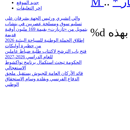
ر
*
..
M
جديد الموقع
اخر التعليقات
والي إنشيري ورئيس الجهة يشرفان على
تسليم سوق ومسلخة عصريين في بنشاب
%d
بتمويل من «تازيازت» بقيمة 169 مليون أوقية
قديمة
إطلاق الحملة الوطنية للسياحة البيئية 2026
من حظيرة آوليكات
فتح باب الترشح لاكتتاب طلبة ضباط عاملين
للعام الدراسي 2026-2027
الحكومة تبحث استكمال برنامج نواكشوط
الاستعجالي
قائد الأركان العامة للجيوش يستقبل ملحق
الدفاع الفرنسي ويقلده وسام الاستحقاق
الوطني