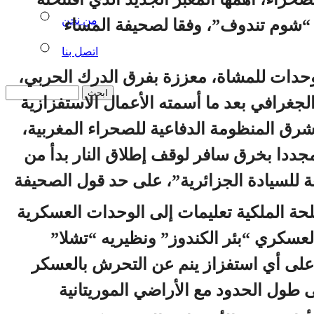
من نحن
“شوم تندوف”، وفقا لصحيفة المساء
اتصل بنا
حدات للمشاة، معززة بفرق الدرك الحربي،
لجغرافي بعد ما أسمته الأعمال الاستفزازية
 شرق المنظومة الدفاعية للصحراء المغربية،
 مجددا بخرق سافر لوقف إطلاق النار بدأ من
ة الملكية تعليمات إلى الوحدات العسكرية
عسكري “بئر الكندوز” ونظيريه “تشلا”
على أي استفزاز ينم عن التحرش بالعسكر