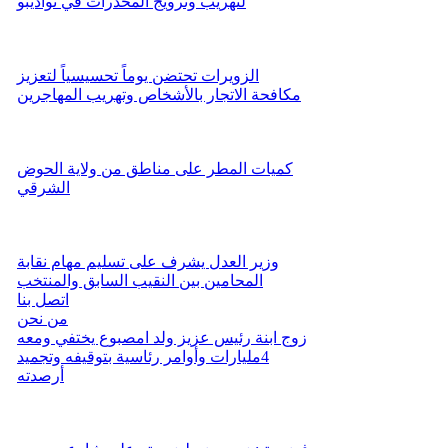
لتهريب وترويج المخدرات في نواذيبو
الزويرات تحتضن يوماً تحسيسياً لتعزيز
مكافحة الاتجار بالأشخاص وتهريب المهاجرين
كميات المطر على مناطق من ولاية الحوض
الشرقي
وزير العدل يشرف على تسليم مهام نقابة
المحامين بين النقيب السابق والمنتخب
اتصل بنا
من نحن
زوج ابنة رئيس عزيز ولد امصبوع يختفي ومعه
4مليارات وأوامر رئاسية بتوقيفه وتجميد
أرصدته