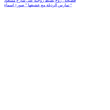
فضيحة : زوج يضبط زوجته على شارع مسعود
تمارس الرذيلة مع عشيقها ” صور+ اسماء “