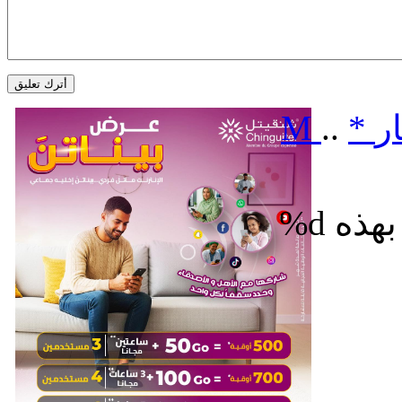
ر
*
..
M
%d