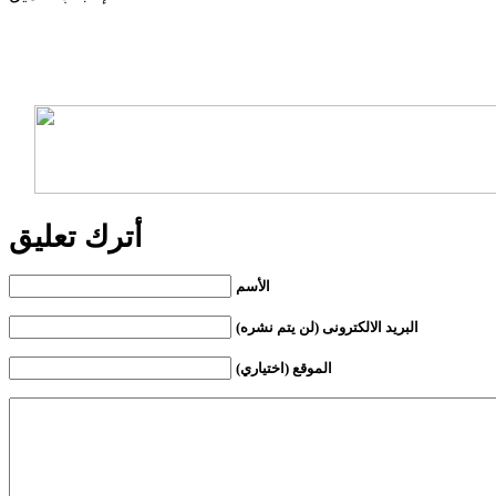
أترك تعليق
الأسم
البريد الالكترونى (لن يتم نشره)
الموقع (اختياري)