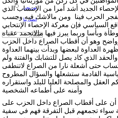
لمواطنين في كل ركن من موريتانيا والكل
حصاء الجديد أشد أمرا من الإنتساب الذي
من نحن
اد يفجر الحرب فينا ومن مالاشك فيه وحسب
اتصل بنا
قع السياسي فإن معركة الإحصاء الإنتحابي
ة وبأسا وربما يبرز فيها مالاتحمد عقباه
اضح وهو أن أقطاب الصراع داخل الحزب
ظهرة العداوة لبعضها وبدأت بينهما العداوة
الحقد الذي كاد يصل للتشابك والفتنة ولم
نتساب حتى أشعلة نارا من الصراع لاتنطفى
اسية القادمة ستشعلها والسؤال المطروح
 العقل والمصلحة العليا للبلد واستقراره
وأمنه على أطماعه الشخصية
نا أن على أقطاب الصراع داخل الحزب على
 سواء تجمعهم قبل التفرقة فهم في سفية