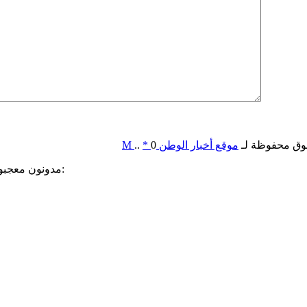
وق محفوظة لـ
موقع أخبار الوطن
0
*
..
M
مدونون معجبون بهذه: