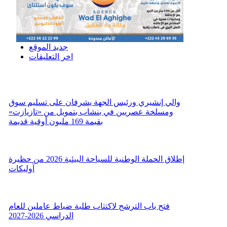
جديد الموقع
اخر التعليقات
والي إنشيري ورئيس الجهة يشرفان على تسليم سوق
ومسلخة عصريين في بنشاب بتمويل من «تازيازت»
بقيمة 169 مليون أوقية قديمة
إطلاق الحملة الوطنية للسياحة البيئية 2026 من حظيرة
آوليكات
فتح باب الترشح لاكتتاب طلبة ضباط عاملين للعام
الدراسي 2026-2027