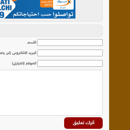
أ
الأسم
البريد الالكترونى (لن يتم
الموقع (اختياري)