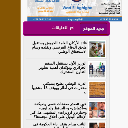
اخر التعليقات
جديد الموقع
قائد الأركان العامة للجيوش يستقبل
ملحق الدفاع الفرنسي ويقلده وسام
الاستحقاق الوطني
الوزير الأول يستقبل السفير
الجزائري ويؤكدان أهمية تطوير
التعاون المشترك
الدرك الوطني يطيح بشبكتي
مخدرات في أطار ويوقف 13 مشتبهاً
به
حين تتصدر صفحات «سي وصيكه»
و«أكماش» و«الحافظ ولد لوبد»
و«ماريزز ازويرات» المشهد.. هل كبر
الإعلام البديل على أخلاق مجتمعنا؟
النائب بيرام بنتقد اداء الحكومة في