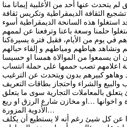
لم يتحدث عنها أحد من الأغلبية إيمانا منا
شجيع الثقافة الديمقراطية وتكريس ثقافة
د استغلوا هذه السانحة الديمقراطية أسوء
م في يوم من الأيام، فقبل فترة يسيرةكنا
م ونشاهد هياطهم ومياطهم و إلقاء حبالهم
نة اعلامهم تصب حممها على حملة انتساب
 وهاهو كبيرهم بدون ويتحدث عن الترغيب
علق بالمعاملات التجارية سوى ما يتعلق
 و اخوانها …او مخازن شارع الرزق او ريع
الأدوية المزورة…
 عن كل شيئ رغم أنه لا يستطيع أن يكلف