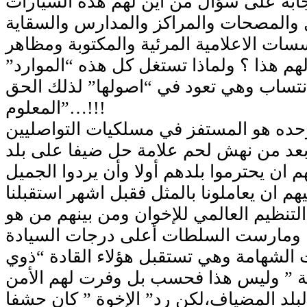
جابة على سؤال من أين لهم هذه السيارات
ل والمصحات والمراكز والمدارس والسقاية
سات الاعلامية المرئية والمكتوبة ومظاهر
هم هذا ؟ ولماذا تستغل كل هذه “الموارد”
نتساب وهي تعود في “اصولها” لذلك الحق
المعلوم”…!!!
حده هو المستفز في مسلكيات التواصليين
بعد من نهش لحم علامة حل ضيفا على بلد
ان يحترموا بلدهم أولا وأن يردوا الجميل
ليهم ان يعاملونا بالمثل فقبل اشهر استقبلنا
لتنظيم العالمي للإخوان ومن بينهم من هو
 ومارست السلطات أعلى درجات السيادة
الشهامة وهي تستقبل هؤلاء القادة “ذوي
صة ” وليس هذا فحسب بل وفرت لهم الأمن
لبلد المضياف،لكن رد” الإخوة ” كان حشفا