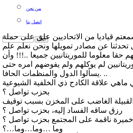
من نحن
اتصل بنا
معتم قياديا من الاتحاديين علق على حملة
تحدثنا عن مصادر تمويلها ونحن نعلم علم
م حقا معلوما للموريتانيين جميعا ..!!! وأن
ريتانيين لم يوكلهم ولم يفوضهم امره حتى
يسألوا الدول والمنظمات الحافا. ..
ي ماهي علاقة الكادح ذي الخلفية الشيوعية
بحزب تواصل ؟
لقبيلة الغاضب على المخزن بسبب توقيف
رزق ساقه الفساد إليه، بحزب تواصل ؟
خميرة ناقمة على المجتمع بحزب تواصل ؟
وما …وما…وما…؟