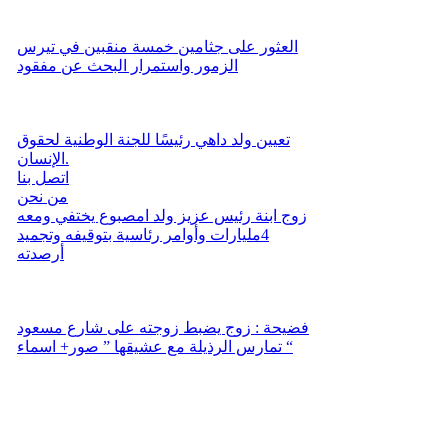
العثور على جثامين خمسة منقبين في تيرس
الزمور واستمرار البحث عن مفقود
تعيين ولد داهي رئيسًا للجنة الوطنية لحقوق
الإنسان.
اتصل بنا
من نحن
زوج ابنة رئيس عزيز ولد امصبوع يختفي ومعه
4مليارات وأوامر رئاسية بتوقيفه وتجميد
أرصدته
فضيحة : زوج يضبط زوجته على شارع مسعود
تمارس الرذيلة مع عشيقها ” صور+ اسماء “