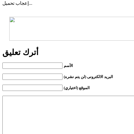
تحميل...
إعجاب
أترك تعليق
الأسم
البريد الالكترونى (لن يتم نشره)
الموقع (اختياري)