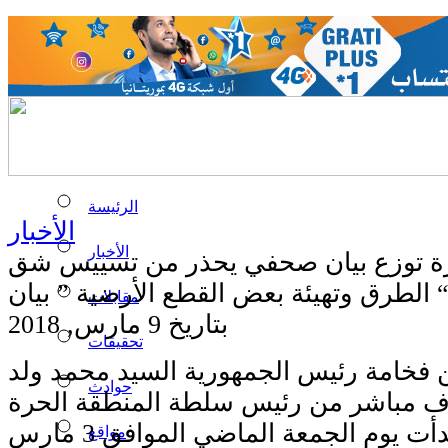
الرئيسة
الأخبار
الأخبار
حرة توزع بيان صحفي يحذر من تسييس شق
رق وتهيئة بعض القطع الأرضية ” بيان “
مقابلات
بتاريخ 9 مارس, 2018
تحقيقات
 فخامة رئيس الجمهورية السيد محمد ولد
حوادث
اف مباشر من رئيس سلطة المنطقة الحرة
في نواذيبو بدأت يوم الجمعة الماضي الموافق 3 مارس
مواقع