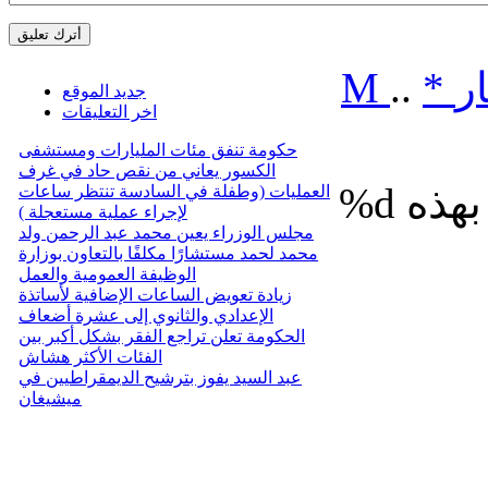
ر
*
..
M
جديد الموقع
اخر التعليقات
حكومة تنفق مئات المليارات ومستشفى
الكسور يعاني من نقص حاد في غرف
%d
العمليات (وطفلة في السادسة تنتظر ساعات
لإجراء عملية مستعجلة )
مجلس الوزراء يعين محمد عبد الرحمن ولد
محمد لحمد مستشارًا مكلفًا بالتعاون بوزارة
الوظيفة العمومية والعمل
زيادة تعويض الساعات الإضافية لأساتذة
الإعدادي والثانوي إلى عشرة أضعاف
الحكومة تعلن تراجع الفقر بشكل أكبر بين
الفئات الأكثر هشاش
عبد السيد يفوز بترشيح الديمقراطيين في
ميشيغان