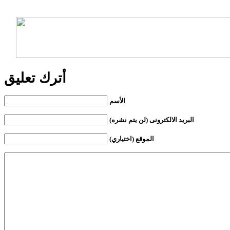
أترك تعليق
الأسم
البريد الالكترونى (لن يتم نشره)
الموقع (اختياري)