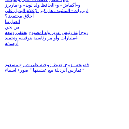
و«أكماش» و«الحافظ ولد لوبد» و«ماريزز
ازويرات» المشهد.. هل كبر الإعلام البديل على
أخلاق مجتمعنا؟
اتصل بنا
من نحن
زوج ابنة رئيس عزيز ولد امصبوع يختفي ومعه
4مليارات وأوامر رئاسية بتوقيفه وتجميد
أرصدته
فضيحة : زوج يضبط زوجته على شارع مسعود
تمارس الرذيلة مع عشيقها ” صور+ اسماء “