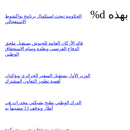
%d
الحكومة تبحث استكمال برنامج نواكشوط
الاستعجالي
قائد الأركان العامة للجيوش يستقبل ملحق
الدفاع الفرنسي ويقلده وسام الاستحقاق
الوطني
الوزير الأول يستقبل السفير الجزائري ويؤكدان
أهمية تطوير التعاون المشترك
الدرك الوطني يطيح بشبكتي مخدرات في
أطار ويوقف 13 مشتبهاً به
حين تتصدر صفحات «سي وصيكه»