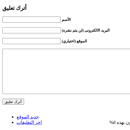
أترك تعليق
الأسم
البريد الالكترونى (لن يتم نشره)
الموقع (اختياري)
جديد الموقع
%d
اخر التعليقات