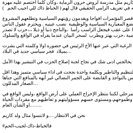
 كاريم مثل مدرسة لروض حرون الرماية ،وكان كلما اختصم عليه مهرة
يه في تعريف الرامي الحقيقي قال لهم ( الخباط ذاك للي اجيب الحم )
 قصر المؤتمرات افواجا ويقدمون رؤيتهم السياسية وتطلعهم المشروع
ضع المعيارية السياسية والوظيفية نصب عينيه . ويحترم عقول الناس
 على عقب فيجعل الراسب رأسا ،والناجح ذنبا أو ذيلا ،،،حزب لا تصدر
لرغبة التي عبر عنها الأخ الرئيس في حضوره اولا وكلمته التي بشرت
بميلاد فجر سياسي جديد في البلاد…
لتنظيم والتاطير وبكلمة واحدة نجحت في اداء سياسي متميز وهذا اقل
لنواجذ و القابضة على الجمر النضالي غير أبهة بالمنافع التي جناها
الصغار المدللون…
مرحلي لكننا ننتظر الإخراج العملي على أرض الواقع ،وليس الواقع في
لهم وطموحهم،ومستوى حسهم مسؤوليتهم و تعاطيهم مع مفردات الحياة
….او الشأن العام….
نحن في الانتظار….و لاتنسوا مثال ولد كاريم
#فالخباط-ذاك-لجيب-الحم