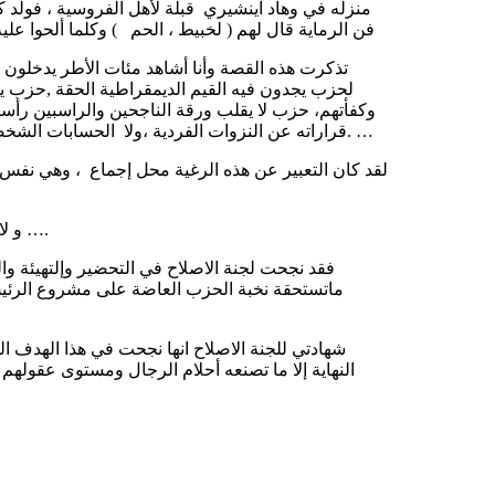
منزله في وهاد اينشيري قبلة لأهل الفروسية ، فولد
فن الرماية قال لهم ( لخبيط ، الحم ) وكلما ألحوا عل
تذكرت هذه القصة وأنا أشاهد مئات الأطر يدخلون
لحزب يجدون فيه القيم الديمقراطية الحقة ,حزب ي
وكفأتهم، حزب لا يقلب ورقة الناجحين والراسبين رأسا
قراراته عن النزوات الفردية ،ولا الحسابات الشخصية ،حزب يهتز ويطرب لسحر البيان عندما يقرأه في الواقع والسلوك. …
لقد كان التعبير عن هذه الرغية محل إجماع ، وهي نفس ا
و لا يخالجني ادنى شك في نجاح لجنة إصلاح الحزب في التبشير بهذا الأمل ….
فقد نجحت لجنة الاصلاح في التحضير وإلتهيئة وا
ماتستحقة نخبة الحزب العاضة على مشروع الرئيس با
شهادتي للجنة الاصلاح انها نجحت في هذا الهدف ال
النهاية إلا ما تصنعه أحلام الرجال ومستوى عقو