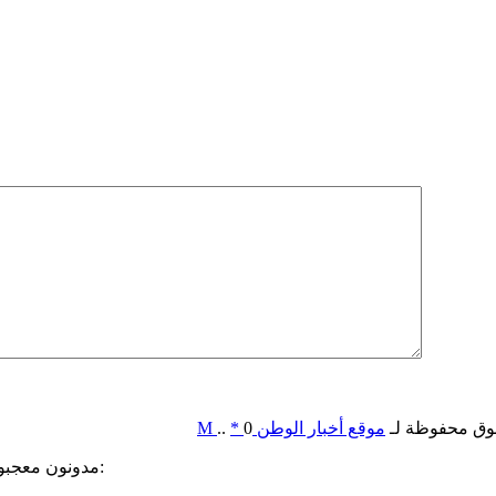
وق محفوظة لـ
موقع أخبار الوطن
0
*
..
M
مدونون معجبون بهذه: