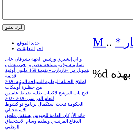
ر
*
..
M
جديد الموقع
اخر التعليقات
والي إنشيري ورئيس الجهة يشرفان على
تسليم سوق ومسلخة عصريين في بنشاب
%d
بتمويل من «تازيازت» بقيمة 169 مليون أوقية
قديمة
إطلاق الحملة الوطنية للسياحة البيئية 2026
من حظيرة آوليكات
فتح باب الترشح لاكتتاب طلبة ضباط عاملين
للعام الدراسي 2026-2027
الحكومة تبحث استكمال برنامج نواكشوط
الاستعجالي
قائد الأركان العامة للجيوش يستقبل ملحق
الدفاع الفرنسي ويقلده وسام الاستحقاق
الوطني