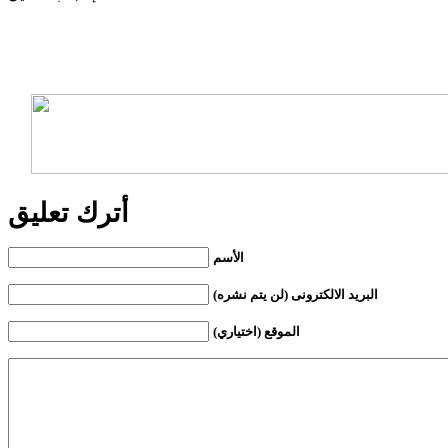
أترك تعليق
الأسم
البريد الالكترونى (لن يتم نشره)
الموقع (اختياري)