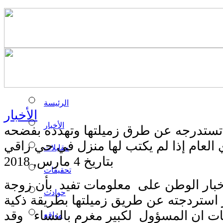
الرئيسة
الأخبار
الأخبار
تستدرجه عن طرق زميلتها وتهدده بفضحه
 العام إذا لم يكتب لها منزل في حي راقي
مقابلات
بتاريخ 4 مارس, 2018
تحقيقات
خبار الوطن على معلومات تفيد بأن زوجة
حوادث
استردجته عن طريق زميلتها بطريقة ذكية
 ان المسؤول لكبير مغرم بالنساء وقد
مواقع