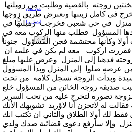
مخنثين زوجته بالقضية وطلبت من زميلتها
من نحن
خرج في كامل زينتها وتعترض طريق زوجها
منزل في حي شعبي فخرجت زميلتها في
اتصل بنا
دها المسؤول فطلب منها الركوب معه في
ولا وكأنها محتشمة فجن المسؤول جنونا
ق فقررت اركوب معه لم يكن في علمه ان
وجته فذهبا إلى المنزل وعرض عليها مبلغ
من عرضه صلوا إلى المنزل وبدأ المسؤول
سيدة وبدأت الزوجة تسجل كلامه من تحت
 صديقة زوجة الخائن من المسؤول خلع
لزوجة تصوره لتخرج عليه من تحت السرير
 فقالت له لاتحزن أنا لاؤريد تشويهك الأنك
فقط لك أولا الطلاق والثاني ان تكتب انك
نزل وإلا سأرفع دعوى قضائية ضدك ولدي