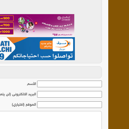
أ
الأسم
البريد الالكترونى (لن يتم
الموقع (اختياري)