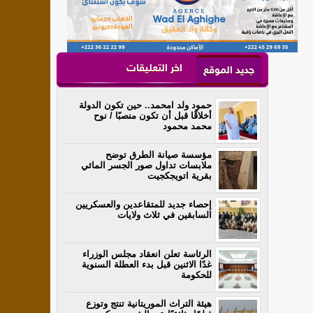
اخر التعليقات
جديد الموقع
حمود ولد امحمد.. حين تكون الدولة
أخلاقًا قبل أن تكون منصبًا / نوح
محمد محمود
مؤسسة صيانة الطرق توضح
ملابسات تداول صور الجسر المائي
بقرية اتويجكجيت
إحصاء جديد للمتقاعدين والعسكريين
السابقين في ثلاث ولايات
الرئاسة تعلن انعقاد مجلس الوزراء
غدًا الاثنين قبل بدء العطلة السنوية
للحكومة
هيئة التراث الموريتانية تنتج وتوزع