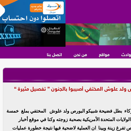
وادث
مواقع
من نحن
اتصل بنا
لد علوش المختفي أصيبوا بالجنون ” تفصيل مثيرة “
كاء بطل فضيحة شبيكو البورص ولد علوش المختفي بملغ خمسة
لولايات المتحدة الأمريكية بصحبة زوجته وكنا في موقع أخبار
فرغ زينة وبينا ان العملية لاضحية فيها نتيجة خطورة عمليات