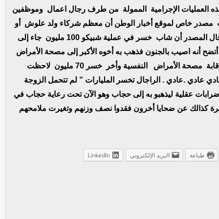
هذه العمليات الإجرامية الممولة من طرف رجال اعمال وموظفين
 مصدر خاص لموقع أخبار الوطن أن معظم شركاء ولد علوش أو
ضحايا هروبه كمايسميهم البعض أصيبو بالجنون حيث قال المصدر أن شاب خسر في عملية شبيكو 100 مليون جاء إلى
أتضح أنه اصيب بالجنون فذهب به أخوه الأكبر إلى مصحة الأمراض
العقلية في وسط العاصمة انواكشوط وهو الآن تحت رقابة مصحة الأمراض النفسية وأخر خسر 70 مليون لاحظت
ادي عادي .عادي . الراجال تخسر المليارات ” لم تتحمل الزوجة
ضرابات عقلية ليذهبو به إلى حجاب وهو الآن تحت رعاية حجاب في
رة كذالك عن ضحايا أخرون فقدوا نصف وزنهم وتغيرت ملامحهم
طباعة
البريد الإلكتروني
LinkedIn