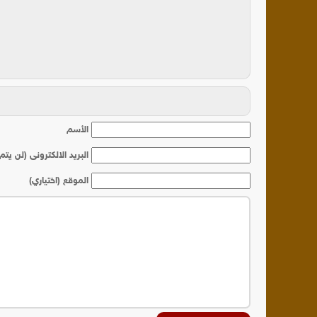
أ
الأسم
البريد الالكترونى (لن يتم
الموقع (اختياري)