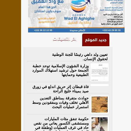
اخر التعليقات
جديد الموقع
تعيين ولد داهي رئيسًا للجنة الوطنية
لحقوق الإنسان.
وزارة الشؤون الإسلامية توحد خطبة
الجمعة حول ترشيد استهلاك الموارد
الطبيعية وحمايتها
فاة قبطان إثر حريق اندلع في زورق
صيد بميناء خليج الراحة
حوادث متفرقة بمناطق التعدين
الأهلي تخلف وفيات ومفقودين وسط
استمرار عمليات البحث
حكومة تنفق مئات المليارات
ومستشفى الكسور يعاني من نقص
حاد في غرف العمليات (وطفلة في