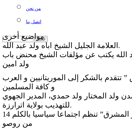
من نحن
اتصل بنا
مواضيع أخرى
العلامة الجليل الشيخ اباه ولد عبد الله.
عبد الله يكتب عن مؤلفات الشيخ محنض باب
ولد امين
” تتقدم بالشكر إلى الموريتانيين و العرب
و كافة المسلمين
دن ولد المختار ولد حمدي، المدير الجهوي
للتهذيب بولاية اترارزة.
مبادرة “أمل عزيز المشرق” تنظم اجتماعا سياسيا بالكلم 14
من روصو