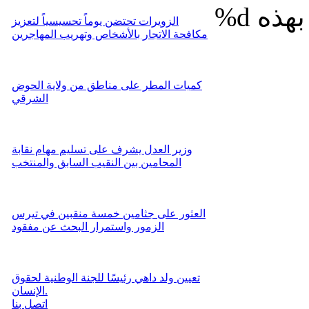
%d
الزويرات تحتضن يوماً تحسيسياً لتعزيز
مكافحة الاتجار بالأشخاص وتهريب المهاجرين
كميات المطر على مناطق من ولاية الحوض
الشرقي
وزير العدل يشرف على تسليم مهام نقابة
المحامين بين النقيب السابق والمنتخب
العثور على جثامين خمسة منقبين في تيرس
الزمور واستمرار البحث عن مفقود
تعيين ولد داهي رئيسًا للجنة الوطنية لحقوق
الإنسان.
اتصل بنا