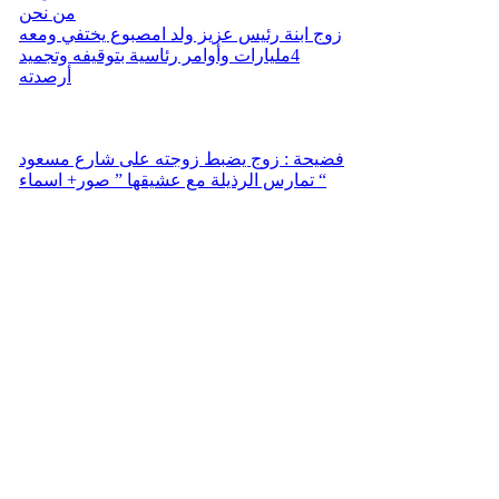
من نحن
زوج ابنة رئيس عزيز ولد امصبوع يختفي ومعه
4مليارات وأوامر رئاسية بتوقيفه وتجميد
أرصدته
فضيحة : زوج يضبط زوجته على شارع مسعود
تمارس الرذيلة مع عشيقها ” صور+ اسماء “