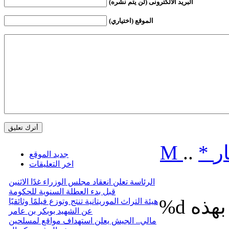
البريد الالكترونى (لن يتم نشره)
الموقع (اختياري)
ر
*
..
M
جديد الموقع
اخر التعليقات
الرئاسة تعلن انعقاد مجلس الوزراء غدًا الاثنين
قبل بدء العطلة السنوية للحكومة
%d
هيئة التراث الموريتانية تنتج وتوزع فيلمًا وثائقيًا
عن الشهيد بوبكر بن عامر
مالي.. الجيش يعلن استهداف مواقع لمسلحين