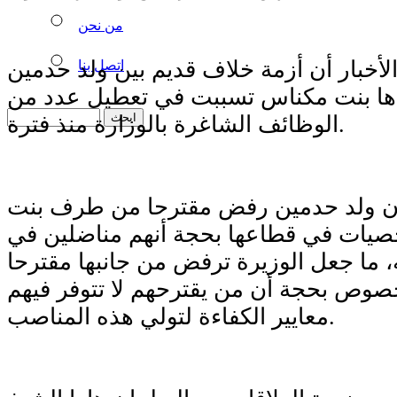
من نحن
أخبار أن أزمة خلاف قديم بين ولد حدمين
اتصل بنا
ناها بنت مكناس تسببت في تعطيل عدد من
الوظائف الشاغرة بالوزارة منذ فترة.
أن ولد حدمين رفض مقترحا من طرف بنت
يات في قطاعها بحجة أنهم مناضلين في
 ما جعل الوزيرة ترفض من جانبها مقترحا
خصوص بحجة أن من يقترحهم لا تتوفر فيهم
معايير الكفاءة لتولي هذه المناصب.