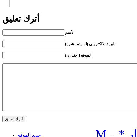
أترك تعليق
الأسم
البريد الالكترونى (لن يتم نشره)
الموقع (اختياري)
ر
*
..
M
جديد الموقع