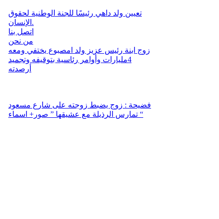
تعيين ولد داهي رئيسًا للجنة الوطنية لحقوق
الإنسان.
اتصل بنا
من نحن
زوج ابنة رئيس عزيز ولد امصبوع يختفي ومعه
4مليارات وأوامر رئاسية بتوقيفه وتجميد
أرصدته
فضيحة : زوج يضبط زوجته على شارع مسعود
تمارس الرذيلة مع عشيقها ” صور+ اسماء “